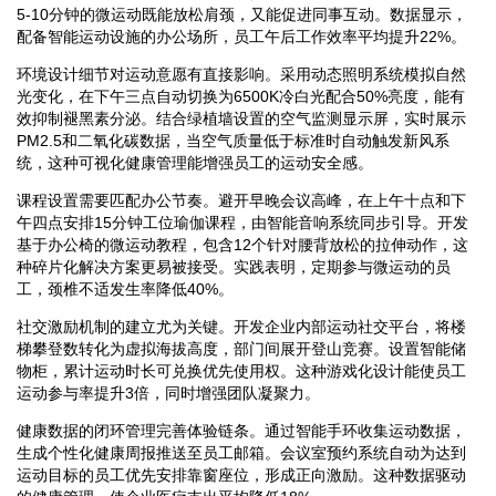
5-10分钟的微运动既能放松肩颈，又能促进同事互动。数据显示，
配备智能运动设施的办公场所，员工午后工作效率平均提升22%。
环境设计细节对运动意愿有直接影响。采用动态照明系统模拟自然
光变化，在下午三点自动切换为6500K冷白光配合50%亮度，能有
效抑制褪黑素分泌。结合绿植墙设置的空气监测显示屏，实时展示
PM2.5和二氧化碳数据，当空气质量低于标准时自动触发新风系
统，这种可视化健康管理能增强员工的运动安全感。
课程设置需要匹配办公节奏。避开早晚会议高峰，在上午十点和下
午四点安排15分钟工位瑜伽课程，由智能音响系统同步引导。开发
基于办公椅的微运动教程，包含12个针对腰背放松的拉伸动作，这
种碎片化解决方案更易被接受。实践表明，定期参与微运动的员
工，颈椎不适发生率降低40%。
社交激励机制的建立尤为关键。开发企业内部运动社交平台，将楼
梯攀登数转化为虚拟海拔高度，部门间展开登山竞赛。设置智能储
物柜，累计运动时长可兑换优先使用权。这种游戏化设计能使员工
运动参与率提升3倍，同时增强团队凝聚力。
健康数据的闭环管理完善体验链条。通过智能手环收集运动数据，
生成个性化健康周报推送至员工邮箱。会议室预约系统自动为达到
运动目标的员工优先安排靠窗座位，形成正向激励。这种数据驱动