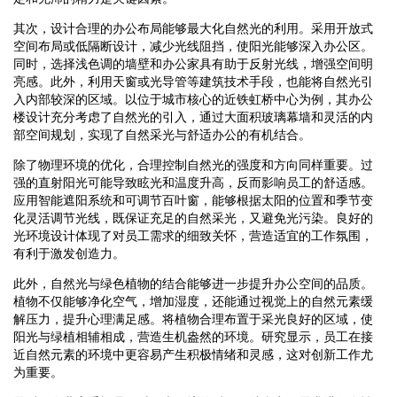
其次，设计合理的办公布局能够最大化自然光的利用。采用开放式
空间布局或低隔断设计，减少光线阻挡，使阳光能够深入办公区。
同时，选择浅色调的墙壁和办公家具有助于反射光线，增强空间明
亮感。此外，利用天窗或光导管等建筑技术手段，也能将自然光引
入内部较深的区域。以位于城市核心的近铁虹桥中心为例，其办公
楼设计充分考虑了自然光的引入，通过大面积玻璃幕墙和灵活的内
部空间规划，实现了自然采光与舒适办公的有机结合。
除了物理环境的优化，合理控制自然光的强度和方向同样重要。过
强的直射阳光可能导致眩光和温度升高，反而影响员工的舒适感。
应用智能遮阳系统和可调节百叶窗，能够根据太阳的位置和季节变
化灵活调节光线，既保证充足的自然采光，又避免光污染。良好的
光环境设计体现了对员工需求的细致关怀，营造适宜的工作氛围，
有利于激发创造力。
此外，自然光与绿色植物的结合能够进一步提升办公空间的品质。
植物不仅能够净化空气，增加湿度，还能通过视觉上的自然元素缓
解压力，提升心理满足感。将植物合理布置于采光良好的区域，使
阳光与绿植相辅相成，营造生机盎然的环境。研究显示，员工在接
近自然元素的环境中更容易产生积极情绪和灵感，这对创新工作尤
为重要。