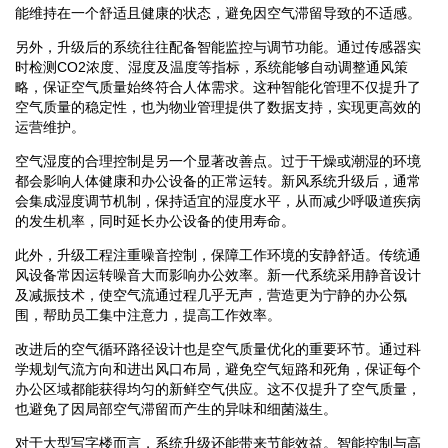
能维持在一个舒适且健康的状态，避免因空气滞留导致的不适感。
另外，升级后的系统往往配备智能监控与调节功能。通过传感器实
时检测CO2浓度、湿度及温度等指标，系统能够自动调整通风策
略，保证空气质量始终符合人体需求。这种智能化管理不仅提升了
空气质量的稳定性，也为物业管理提供了数据支持，实现更高效的
运营维护。
空气湿度的合理控制是另一个显著改善点。过于干燥或潮湿的环境
都会影响人体健康和办公设备的正常运转。新风系统升级后，通常
会集成湿度调节机制，保持适宜的湿度水平，从而减少呼吸道疾病
的发生机率，同时延长办公设备的使用寿命。
此外，升级工程注重噪音控制，保障工作环境的安静舒适。传统通
风设备常因运转噪音大而影响办公效率。新一代系统采用静音设计
及减振技术，使空气流通过程几乎无声，营造更为宁静的办公氛
围，帮助员工集中注意力，提高工作效率。
改进后的空气循环路径设计也是空气质量优化的重要环节。通过科
学规划气流方向和进出风口布局，避免空气短路和死角，保证每个
办公区域都能获得均匀的新鲜空气供应。这不仅提升了空气质量，
也避免了因局部空气滞留而产生的异味和细菌滋生。
对于大型写字楼而言，系统升级还能带来节能效益。智能控制与高