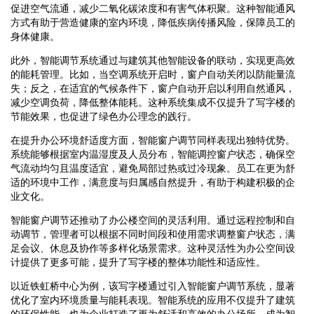
促进空气流通，减少二氧化碳浓度和有害气体积聚。这种智能通风
方式有助于营造健康的室内环境，降低疾病传播风险，保障员工的
身体健康。
此外，智能调节系统通过与建筑其他智能设备的联动，实现更高效
的能耗管理。比如，当空调系统开启时，窗户自动关闭以防能量流
失；反之，在适宜的气候条件下，窗户自动开启以利用自然通风，
减少空调负荷，降低整体能耗。这种系统集成不仅提升了写字楼的
节能效果，也促进了绿色办公理念的践行。
在提升办公环境舒适度方面，智能窗户调节同样表现出独特优势。
系统能够根据室内温湿度及人员分布，智能调控窗户状态，确保空
气流动均匀且温度适宜，避免局部过热或过冷现象。员工在更为舒
适的环境中工作，满意度与归属感自然提升，有助于构建积极的企
业文化。
智能窗户调节还推动了办公楼空间的灵活利用。通过远程控制和自
动调节，管理者可以根据不同时间段和使用需求调整窗户状态，满
足会议、休息及协作等多样化场景需求。这种灵活性为办公空间设
计提供了更多可能，提升了写字楼的整体功能性和适应性。
以近铁虹桥中心为例，该写字楼通过引入智能窗户调节系统，显著
优化了室内环境质量与能耗表现。智能系统的应用不仅提升了建筑
的环保性能，也为企业打造了更为舒适和高效的办公场所，成为智